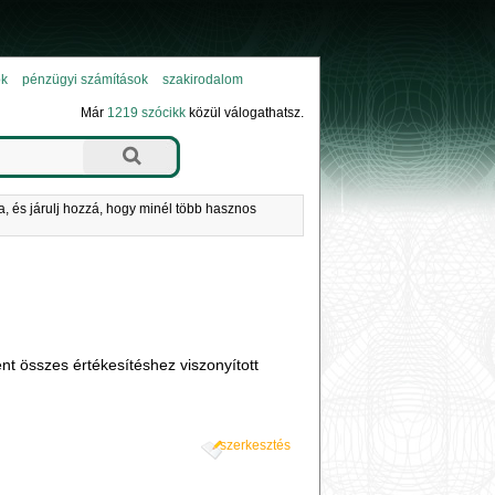
ok
pénzügyi számítások
szakirodalom
Már
1219 szócikk
közül válogathatsz.
a, és járulj hozzá, hogy minél több hasznos
t összes értékesítéshez viszonyított
szerkesztés