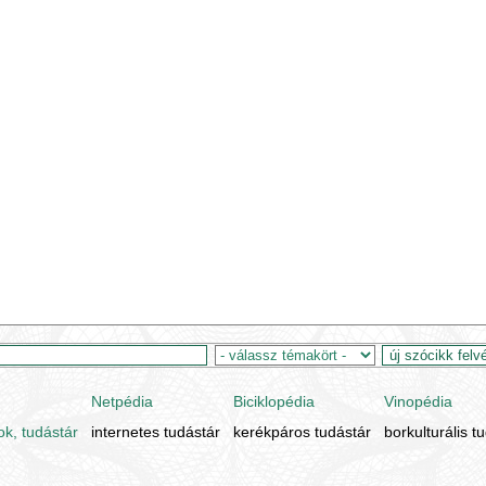
Netpédia
Biciklopédia
Vinopédia
ok, tudástár
internetes tudástár
kerékpáros tudástár
borkulturális t