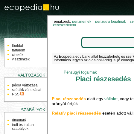
Témakörök:
pénznemek
pénzügyi fogalmak
sz
kereskedelem
NAVIGÁCIÓ
főoldal
tartalom
címkék
Az Ecopédia egy bárki által hozzáférhető és szer
visszlinkek
információ legyen az oldalon! Addig is, jó olvasga
Pénzügyi fogalmak
VÁLTOZÁSOK
Piaci részesedés
pédia változásai
szócikk változásai
RSS
Piaci részesedés
alatt egy
vállalat
, vagy t
arányát értjük.
SZABÁLYOK
Relatív piaci részesedés
esetén adott váll
útmutató
írott és íratlan
szabályok