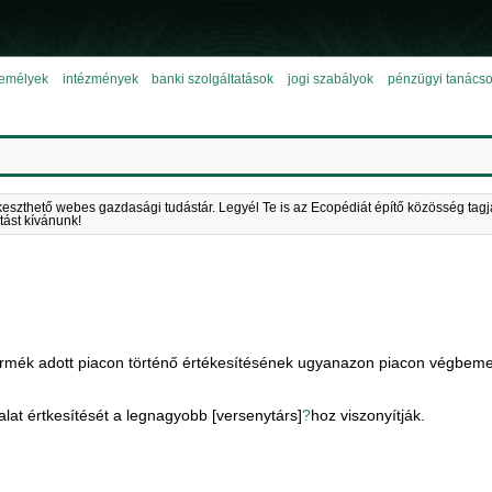
emélyek
intézmények
banki szolgáltatások
jogi szabályok
pénzügyi tanács
keszthető webes gazdasági tudástár. Legyél Te is az Ecopédiát építő közösség tagj
tást kívánunk!
ermék adott piacon történő értékesítésének ugyanazon piacon végbemen
alat értkesítését a legnagyobb [versenytárs]
?
hoz viszonyítják.