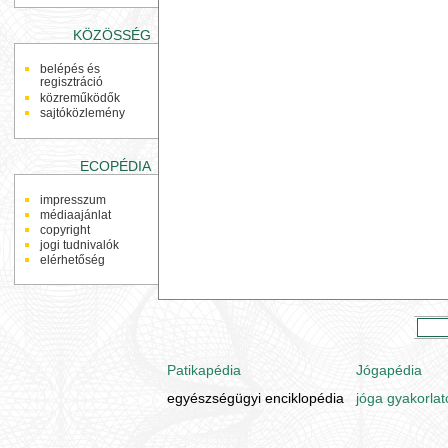
KÖZÖSSÉG
belépés és
regisztráció
közreműködők
sajtóközlemény
ECOPÉDIA
impresszum
médiaajánlat
copyright
jogi tudnivalók
elérhetőség
Patikapédia
Jógapédia
egyészségügyi enciklopédia
jóga gyakorlat