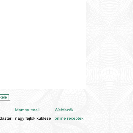
Mammutmail
Webfazék
udástár
nagy fájlok küldése
online receptek