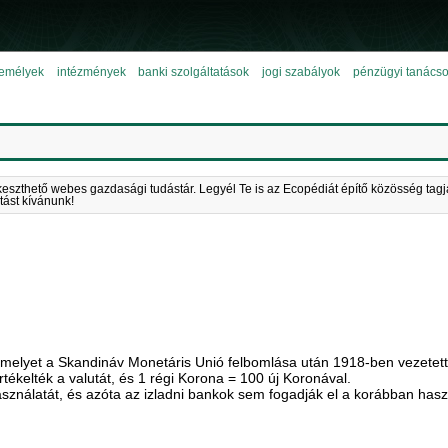
emélyek
intézmények
banki szolgáltatások
jogi szabályok
pénzügyi tanács
keszthető webes gazdasági tudástár. Legyél Te is az Ecopédiát építő közösség tagj
tást kívánunk!
melyet a Skandináv Monetáris Unió felbomlása után 1918-ben vezetett b
rtékelték a valutát, és 1 régi Korona = 100 új Koronával.
sználatát, és azóta az izladni bankok sem fogadják el a korábban hasz