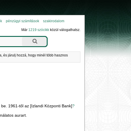
ok
pénzügyi számítások
szakirodalom
Már
1219 szócikk
közül válogathatsz.
a, és járulj hozzá, hogy minél több hasznos
e. 1961-től az [Izlandi Központi Bank]
?
nálatos aurart.