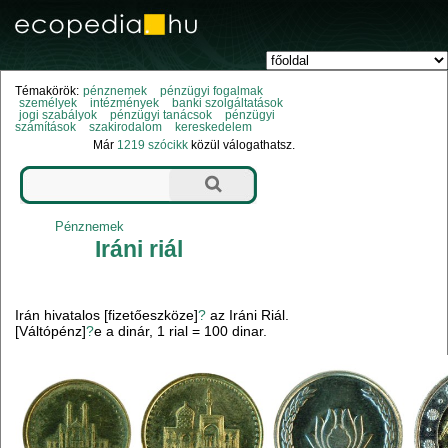
Témakörök:
pénznemek
pénzügyi fogalmak
személyek
intézmények
banki szolgáltatások
jogi szabályok
pénzügyi tanácsok
pénzügyi
számítások
szakirodalom
kereskedelem
Már
1219 szócikk
közül válogathatsz.
Pénznemek
Iráni riál
Irán hivatalos [fizetőeszköze]
?
az Iráni Riál.
[Váltópénz]
?
e a dinár, 1 rial = 100 dinar.