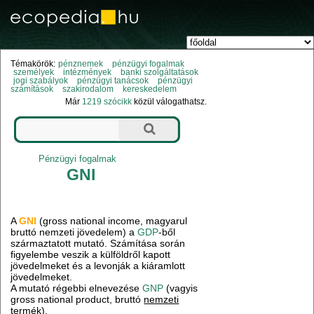
Témakörök:
pénznemek
pénzügyi fogalmak
személyek
intézmények
banki szolgáltatások
jogi szabályok
pénzügyi tanácsok
pénzügyi
számítások
szakirodalom
kereskedelem
Már
1219 szócikk
közül válogathatsz.
Pénzügyi fogalmak
GNI
A
GNI
(gross national income, magyarul
bruttó nemzeti jövedelem) a
GDP
-ből
származtatott mutató. Számítása során
figyelembe veszik a külföldről kapott
jövedelmeket és a levonják a kiáramlott
jövedelmeket.
A mutató régebbi elnevezése
GNP
(vagyis
gross national product, bruttó
nemzeti
termék).