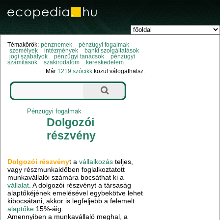
Témakörök:
pénznemek
pénzügyi fogalmak
személyek
intézmények
banki szolgáltatások
jogi szabályok
pénzügyi tanácsok
pénzügyi
számítások
szakirodalom
kereskedelem
Már
1219 szócikk
közül válogathatsz.
Pénzügyi fogalmak
Dolgozói
részvény
Dolgozói részvény
t a
vállalkozás
teljes,
vagy részmunkaidőben foglalkoztatott
munkavállalói számára bocsáthat ki a
vállalat
. A dolgozói részvényt a társaság
alaptőkéjének emelésével egybekötve lehet
kibocsátani, akkor is legfeljebb a felemelt
alaptőke
15%-áig.
Amennyiben a munkavállaló meghal, a