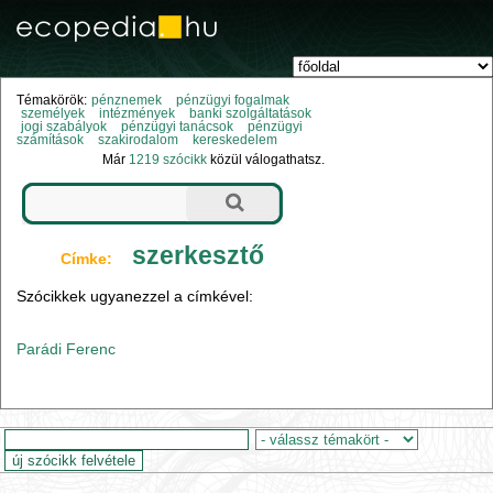
Témakörök:
pénznemek
pénzügyi fogalmak
személyek
intézmények
banki szolgáltatások
jogi szabályok
pénzügyi tanácsok
pénzügyi
számítások
szakirodalom
kereskedelem
Már
1219 szócikk
közül válogathatsz.
szerkesztő
Címke:
Szócikkek ugyanezzel a címkével:
Parádi Ferenc