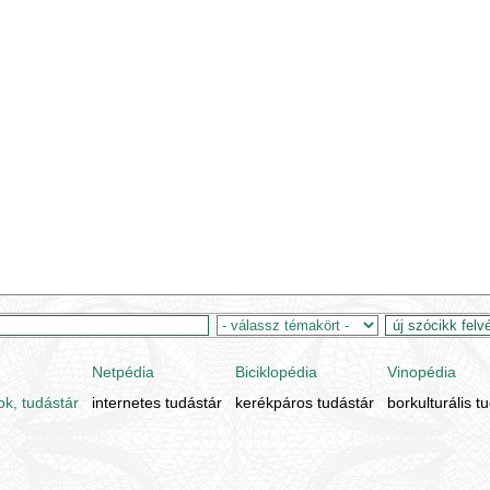
Netpédia
Biciklopédia
Vinopédia
ok, tudástár
internetes tudástár
kerékpáros tudástár
borkulturális t