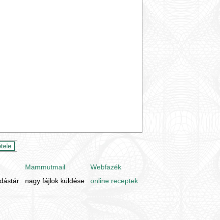
Mammutmail
Webfazék
udástár
nagy fájlok küldése
online receptek