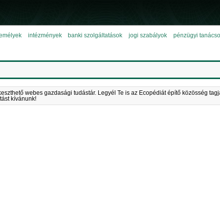
emélyek
intézmények
banki szolgáltatások
jogi szabályok
pénzügyi tanács
keszthető webes gazdasági tudástár. Legyél Te is az Ecopédiát építő közösség tagj
tást kívánunk!