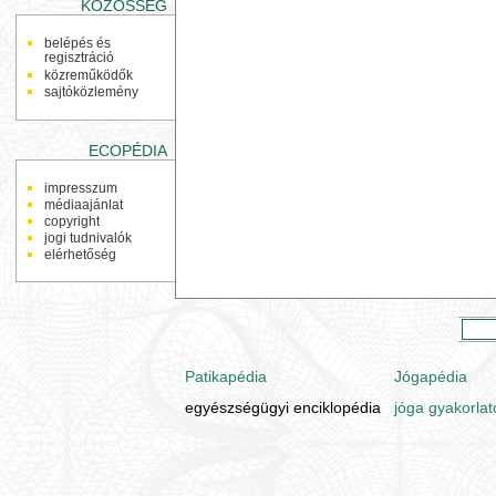
KÖZÖSSÉG
belépés és
regisztráció
közreműködők
sajtóközlemény
ECOPÉDIA
impresszum
médiaajánlat
copyright
jogi tudnivalók
elérhetőség
Patikapédia
Jógapédia
egyészségügyi enciklopédia
jóga gyakorlat