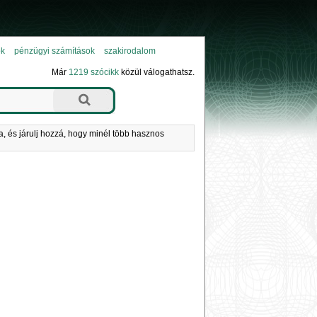
ok
pénzügyi számítások
szakirodalom
Már
1219 szócikk
közül válogathatsz.
a, és járulj hozzá, hogy minél több hasznos