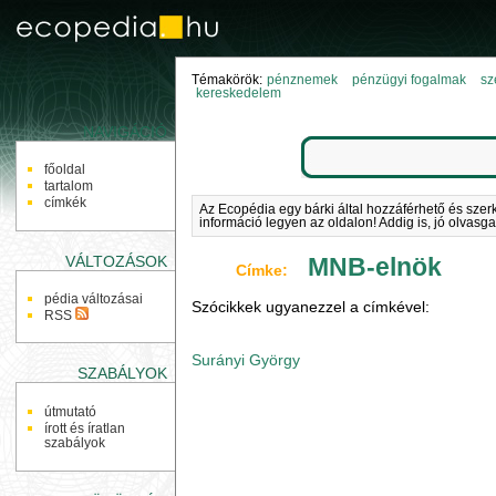
Témakörök:
pénznemek
pénzügyi fogalmak
sz
kereskedelem
NAVIGÁCIÓ
főoldal
tartalom
címkék
Az Ecopédia egy bárki által hozzáférhető és szer
információ legyen az oldalon! Addig is, jó olvasga
VÁLTOZÁSOK
MNB-elnök
Címke:
pédia változásai
Szócikkek ugyanezzel a címkével:
RSS
Surányi György
SZABÁLYOK
útmutató
írott és íratlan
szabályok