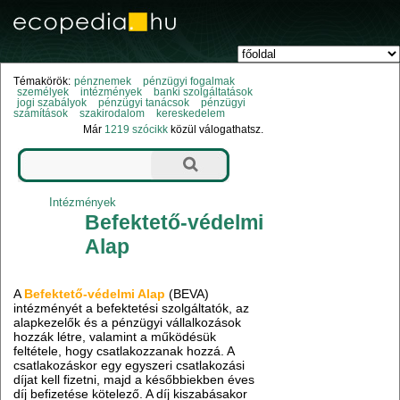
Témakörök:
pénznemek
pénzügyi fogalmak
személyek
intézmények
banki szolgáltatások
jogi szabályok
pénzügyi tanácsok
pénzügyi
számítások
szakirodalom
kereskedelem
Már
1219 szócikk
közül válogathatsz.
Intézmények
Befektető-védelmi
Alap
A
Befektető-védelmi Alap
(BEVA)
intézményét a befektetési szolgáltatók, az
alapkezelők és a pénzügyi vállalkozások
hozzák létre, valamint a működésük
feltétele, hogy csatlakozzanak hozzá. A
csatlakozáskor egy egyszeri csatlakozási
díjat kell fizetni, majd a későbbiekben éves
díj befizetése kötelező. A díj kiszabásakor