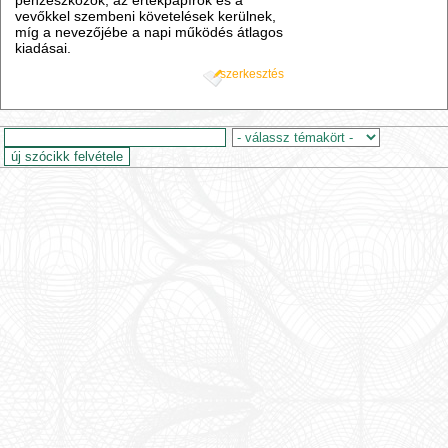
pénzeszközök, az értékpapírok és a
vevőkkel szembeni követelések kerülnek,
míg a nevezőjébe a napi működés átlagos
kiadásai.
szerkesztés