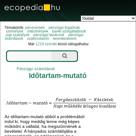
Témakörök:
pénznemek
pénzügyi fogalmak
személyek
intézmények
banki szolgáltatások
jogi szabályok
pénzügyi tanácsok
pénzügyi
számítások
szakirodalom
kereskedelem
Már
1219 szócikk
közül válogathatsz.
Pénzügyi számítások
Időtartam-mutató
Az időtartam-mutató abból a problémából
indul ki, hogy meddig lenne még képes
működni a vállalat, ha megszűnnének a
bevételei. A hányados számlálójába a