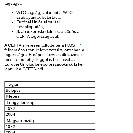
tagságot:
WTO tagság, valamint a WTO
szabályainak betartása,
Európai Uniós társulási
megállapodás,
Szabadkereskedelmi szerződés a
CEFTA tagországaival.
A CEFTA sikeresen töltötte be a [KGST]
?
felbomlása után keletkezett űrt, azonban a
tagországok Európai Uniós csatlakozásai
miatt átmeneti jelleggel is bír, mivel az
Európai Unióba belépő országoknak ki kell
lépniük a CEFTA-ból.
Tagjai
Belépés
Kilépés
Lengyelország
1992
2004
Magyarország
1992
2004