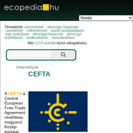
Témakörök:
pénznemek
pénzügyi fogalmak
személyek
intézmények
banki szolgáltatások
jogi szabályok
pénzügyi tanácsok
pénzügyi
számítások
szakirodalom
kereskedelem
Már
1219 szócikk
közül válogathatsz.
Intézmények
CEFTA
A
CEFTA
a
Central
European
Free Trade
Agreement
rövidítése,
magyarul
Közép-
európai