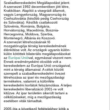
Szabadkereskedelmi Megállapodást jelent.
A szervezet 1992 decemberében jött létre,
Krakkóban. Alapítói a visegrádi államok,
vagyis Lengyelország, Magyarország és
Csehszlovákia (később pedig Csehország
és Szlovákia). Később csatlakozott
Szlovénia, Románia, Bulgária,
Horvátország, Macedónia, Bosznia-
Hercegovina, Moldova, Szerbia,
Montenegró, Albánia és Koszovó.
A szervezet létrehozásának fő
mozgatórugója térség kereskedelmének
élénkítése volt. Az országok ugyanis külön-
külön kötöttek bilaterális megállapodásokat
az
Európai Unió
val, egymással viszont nem.
Ennek eredményeként olcsóbb volt a
kereskedelem az Európai Unió országaival,
mint a térség államaival. A célok között
szerepelt a szabadkereskedelmi övezet
létrehozása az ipari és mezőgazdasági
termékekre, valamint a különféle
kereskedelmi korlátok felszámolása. A teljes
kereskedelmi liberalizáció 2001-re volt
kitűzve. Az ipar területén sikerült tartani a
célkitűzéseket, míg a mezőgazdaság
esetében viták támadtak.
2005 óta a következő feltételekhez kötik a