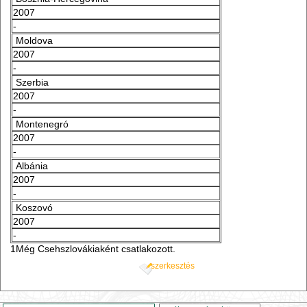
2007
-
Moldova
2007
-
Szerbia
2007
-
Montenegró
2007
-
Albánia
2007
-
Koszovó
2007
-
1Még Csehszlovákiaként csatlakozott.
szerkesztés